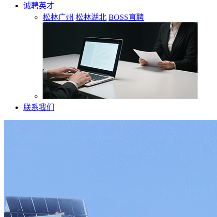
诚聘英才
松林广州
松林湖北
BOSS直聘
联系我们