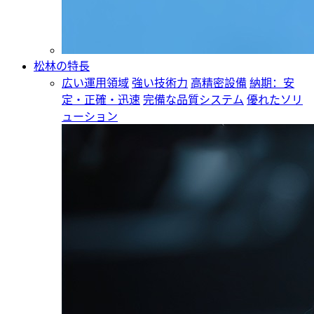
松林の特長
広い運用領域
強い技術力
高精密設備
納期：安
定・正確・迅速
完備な品質システム
優れたソリ
ューション