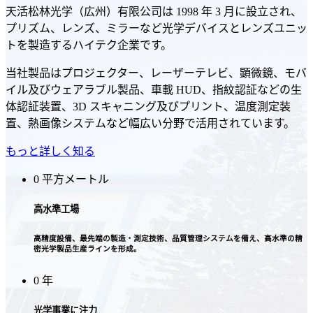
天活松林光学（広州）有限公司は 1998 年 3 月に設立され、
プリズム、レンズ、ミラーなど光学デバイスとレンズユニッ
トを製造するハイテク企業です。
当社製品はプロジェクター、レーザーテレビ、顕微鏡、モバ
イル及びウェアラブル製品、車載 HUD、指紋認証などの生
体認証装置、3D スキャニング及びプリント、温度測定装
置、熱画像システムなど幅広い分野で活用されています。
もっと詳しく知る
0
平方メートル
高水準工場
高精度設備、最先端の製造・測定技術、品質管理システムを備え、高水準の精
密光学製品生産ラインを形成。
0
年
光学事業に注力